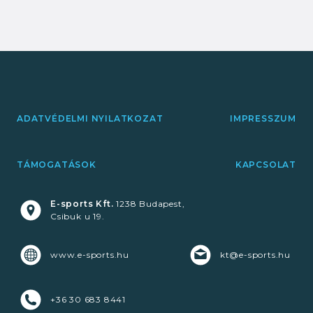
ADATVÉDELMI NYILATKOZAT
IMPRESSZUM
TÁMOGATÁSOK
KAPCSOLAT
E-sports Kft.
1238 Budapest,
Csibuk u 19.
www.e-sports.hu
kt@e-sports.hu
+36 30 683 8441