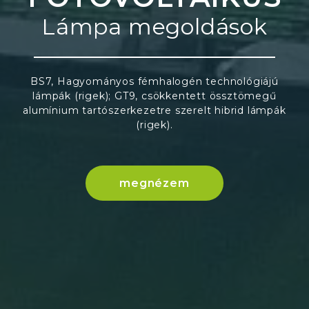
Lámpa megoldások
BS7, Hagyományos fémhalogén technológiájú
lámpák (rigek); GT9, csökkentett össztömegű
alumínium tartószerkezetre szerelt hibrid lámpák
(rigek).
megnézem