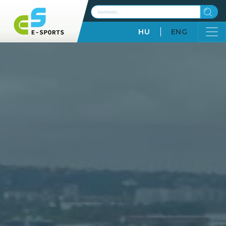
HU
ENG