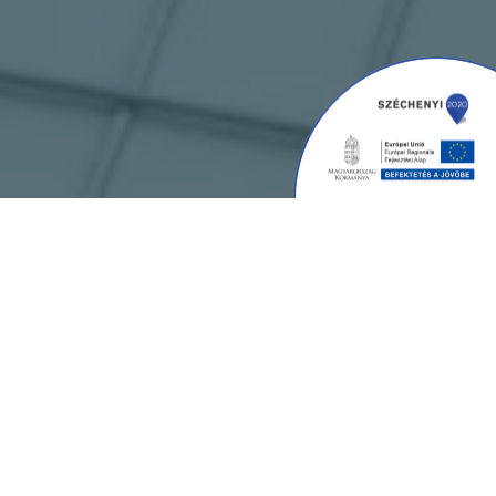
KÜLDETÉSÜNK
Az E-Sports Management kft.
azzal a céllal
jött létre, hogy hatékony segítséget
nyújtson a magyarországi sportlétesítmény
fejlesztési piac szereplői számára, a
projektmegvalósítás teljes spektrumában. A
cég
zászlóhajós terméke a fotovoltaikus
lámpa
, mely a stadionok füvének
növesztésében segít (BS8 és BS7).